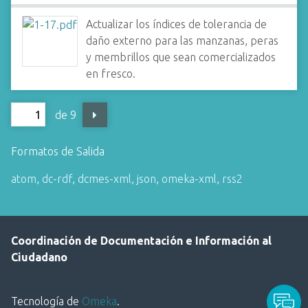
Actualizar los índices de tolerancia de
daño externo para las manzanas, peras
y membrillos que sean comercializados
en fresco.
de 9
Formatos de Salida
atom
,
dc-rdf
,
dcmes-xml
,
json
,
omeka-xml
,
rss2
Coordinación de Documentación e Información al
Ciudadano
Tecnología de
Omeka
.