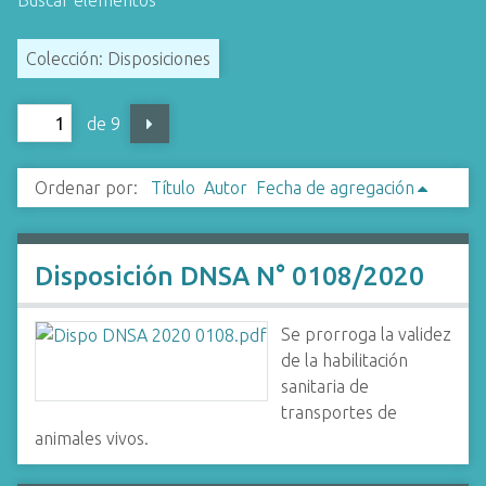
Buscar elementos
i
n
Colección: Disposiciones
c
i
de 9
p
a
l
Ordenar por:
Título
Autor
Fecha de agregación
Disposición DNSA N° 0108/2020
Se prorroga la validez
de la habilitación
sanitaria de
transportes de
animales vivos.