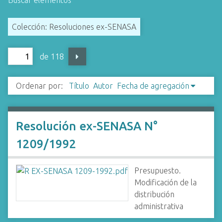
Buscar elementos
i
n
Colección: Resoluciones ex-SENASA
c
i
de 118
p
a
l
Ordenar por:
Título
Autor
Fecha de agregación
Resolución ex-SENASA N°
1209/1992
Presupuesto.
Modificación de la
distribución
administrativa