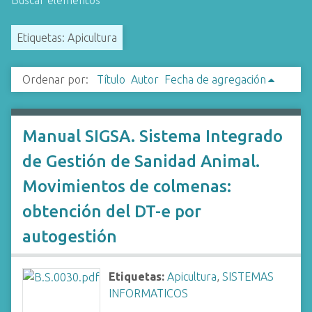
Buscar elementos
i
n
Etiquetas: Apicultura
c
i
Ordenar por:
Título
Autor
Fecha de agregación
p
a
l
Manual SIGSA. Sistema Integrado
de Gestión de Sanidad Animal.
Movimientos de colmenas:
obtención del DT-e por
autogestión
Etiquetas:
Apicultura
,
SISTEMAS
INFORMATICOS