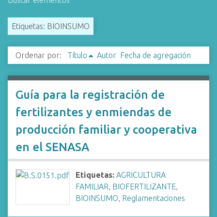
Buscar elementos
i
n
Etiquetas: BIOINSUMO
c
i
Ordenar por:
Título
Autor
Fecha de agregación
p
a
l
Guía para la registración de
fertilizantes y enmiendas de
producción familiar y cooperativa
en el SENASA
Etiquetas:
AGRICULTURA
FAMILIAR
,
BIOFERTILIZANTE
,
BIOINSUMO
,
Reglamentaciones