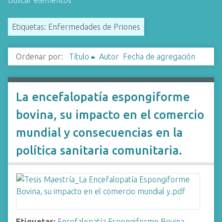
Buscar elementos
i
n
Etiquetas: Enfermedades de Priones
c
i
Ordenar por:
Título
Autor
Fecha de agregación
p
a
l
La encefalopatía espongiforme
bovina, su impacto en el comercio
mundial y consecuencias en la
política sanitaria comunitaria.
Etiquetas:
Encefalopatía Espongiforme Bovina
,