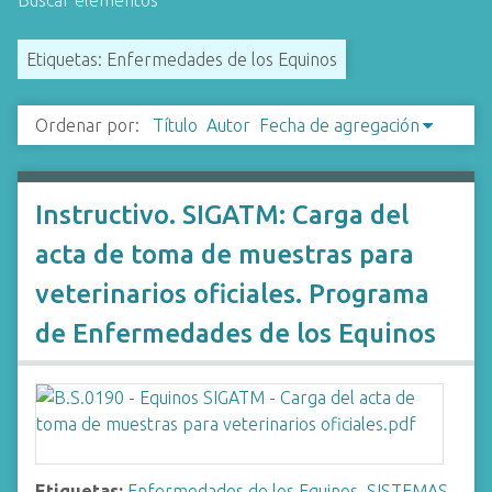
Buscar elementos
i
n
Etiquetas: Enfermedades de los Equinos
c
i
Ordenar por:
Título
Autor
Fecha de agregación
p
a
l
Instructivo. SIGATM: Carga del
acta de toma de muestras para
veterinarios oficiales. Programa
de Enfermedades de los Equinos
Etiquetas:
Enfermedades de los Equinos
,
SISTEMAS