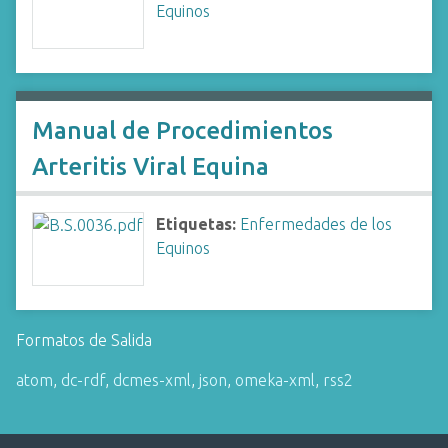
Equinos
Manual de Procedimientos
Arteritis Viral Equina
Etiquetas:
Enfermedades de los
Equinos
Formatos de Salida
atom
,
dc-rdf
,
dcmes-xml
,
json
,
omeka-xml
,
rss2