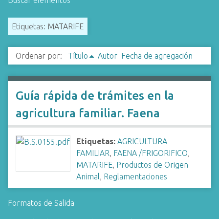
Buscar elementos
i
n
Etiquetas: MATARIFE
c
i
Ordenar por:
Título
Autor
Fecha de agregación
p
a
l
Guía rápida de trámites en la
agricultura familiar. Faena
Etiquetas:
AGRICULTURA
FAMILIAR
,
FAENA /FRIGORIFICO
,
MATARIFE
,
Productos de Origen
Animal
,
Reglamentaciones
Formatos de Salida