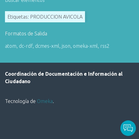
Buscar elementos
i
n
Etiquetas: PRODUCCION AVICOLA
c
i
Formatos de Salida
p
a
atom
,
dc-rdf
,
dcmes-xml
,
json
,
omeka-xml
,
rss2
l
Coordinación de Documentación e Información al
Ciudadano
Tecnología de
Omeka
.