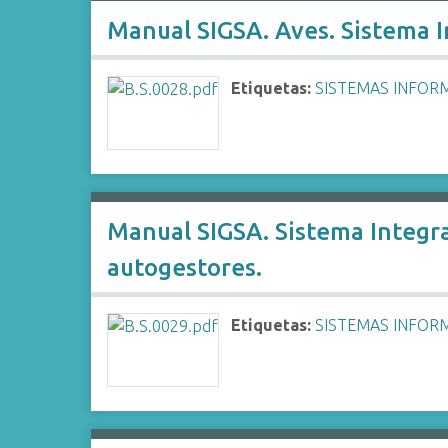
i
Manual SIGSA. Aves. Sistema 
n
c
Etiquetas:
SISTEMAS INFOR
i
p
a
l
Manual SIGSA. Sistema Integra
autogestores.
Etiquetas:
SISTEMAS INFOR