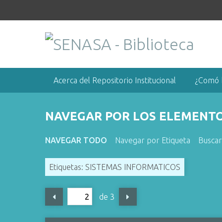
S
a
l
t
a
r
a
Acerca del Repositorio Institucional
¿Comó 
l
c
o
NAVEGAR POR LOS ELEMENTOS
n
t
NAVEGAR TODO
Navegar por Etiqueta
Busca
e
n
Etiquetas: SISTEMAS INFORMATICOS
i
d
o
de 3
p
r