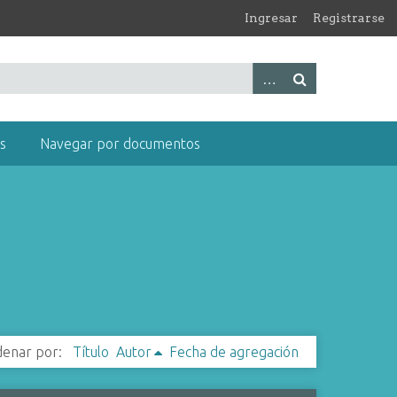
Ingresar
Registrarse
s
Navegar por documentos
enar por:
Título
Autor
Fecha de agregación