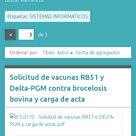
Buscar elementos
i
n
Etiquetas: SISTEMAS INFORMATICOS
c
i
de 3
p
a
l
Ordenar por:
Título
Autor
Fecha de agregación
Solicitud de vacunas RB51 y
Delta-PGM contra brucelosis
bovina y carga de acta