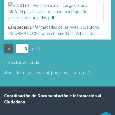
Etiquetas:
Enfermedades de las Aves
,
SISTEMAS
INFORMATICOS
,
Toma de muestras
,
Vetrinarios
de 3
Formatos de Salida
atom
,
dc-rdf
,
dcmes-xml
,
json
,
omeka-xml
,
rss2
Coordinación de Documentación e Información al
Ciudadano