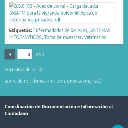
Etiquetas:
Enfermedades de las Aves
,
SISTEMAS
INFORMATICOS
,
Toma de muestras
,
Vetrinarios
de 3
Formatos de Salida
atom
,
dc-rdf
,
dcmes-xml
,
json
,
omeka-xml
,
rss2
Coordinación de Documentación e Información al
Ciudadano