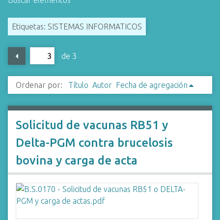
Buscar elementos
i
n
Etiquetas: SISTEMAS INFORMATICOS
c
i
de 3
p
a
l
Ordenar por:
Título
Autor
Fecha de agregación
Solicitud de vacunas RB51 y
Delta-PGM contra brucelosis
bovina y carga de acta