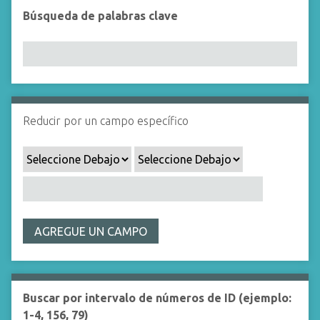
i
Búsqueda de palabras clave
n
c
i
p
a
l
Reducir por un campo específico
AGREGUE UN CAMPO
Buscar por intervalo de números de ID (ejemplo:
1-4, 156, 79)