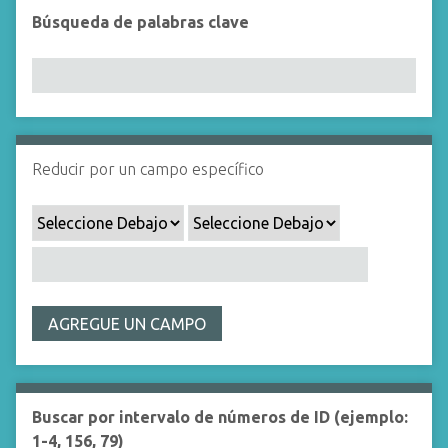
i
Búsqueda de palabras clave
n
c
i
p
a
l
Reducir por un campo específico
AGREGUE UN CAMPO
Buscar por intervalo de números de ID (ejemplo:
1-4, 156, 79)