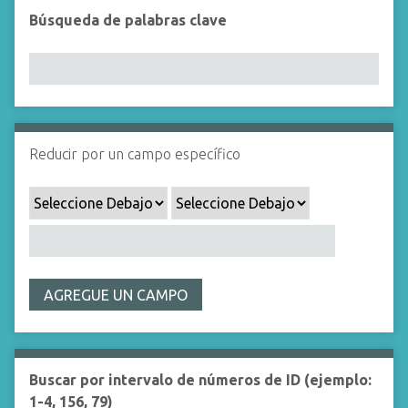
i
Búsqueda de palabras clave
n
c
i
p
a
l
Reducir por un campo específico
AGREGUE UN CAMPO
Buscar por intervalo de números de ID (ejemplo:
1-4, 156, 79)