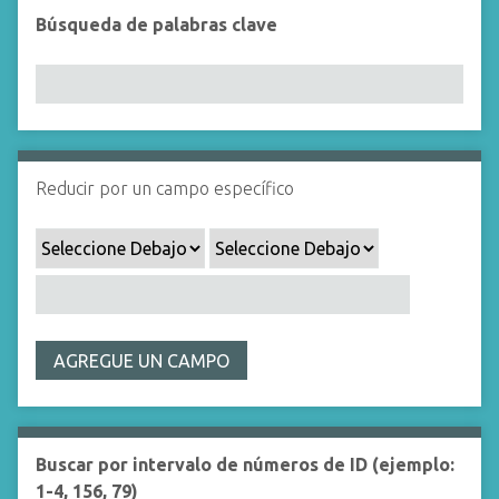
i
Búsqueda de palabras clave
n
c
i
p
a
l
Reducir por un campo específico
AGREGUE UN CAMPO
Buscar por intervalo de números de ID (ejemplo:
1-4, 156, 79)