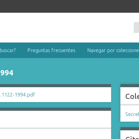
buscar?
Preguntas frecuentes
Navegar por coleccione
1994
Col
Secret