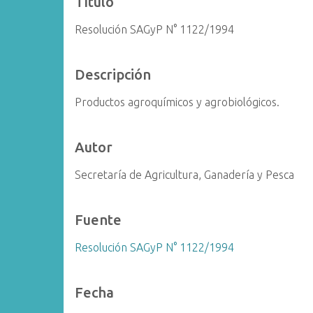
Título
i
Resolución SAGyP N° 1122/1994
n
c
i
Descripción
p
a
Productos agroquímicos y agrobiológicos.
l
Autor
Secretaría de Agricultura, Ganadería y Pesca
Fuente
Resolución SAGyP N° 1122/1994
Fecha