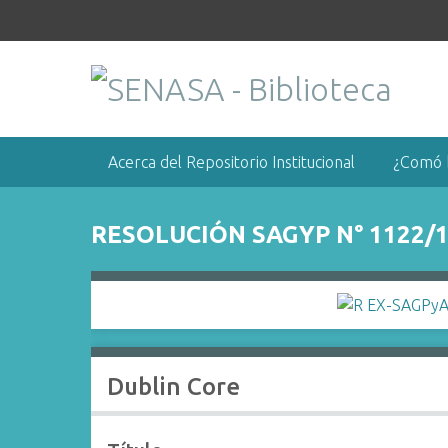
S
a
l
t
a
r
a
Acerca del Repositorio Institucional
¿Comó 
l
c
o
RESOLUCIÓN SAGYP N° 1122/
n
t
e
n
i
d
Dublin Core
o
p
r