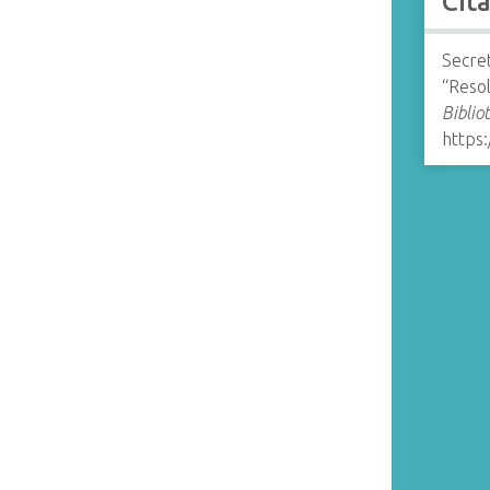
Cit
Secret
“Reso
Biblio
https: