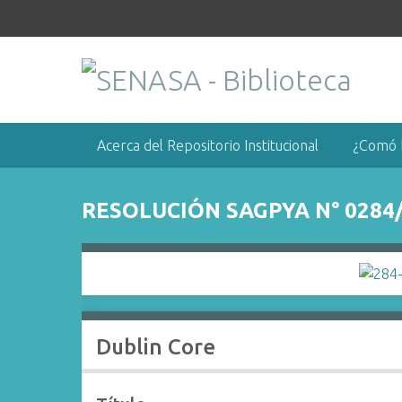
S
a
l
t
a
r
a
Acerca del Repositorio Institucional
¿Comó 
l
c
o
RESOLUCIÓN SAGPYA N° 0284
n
t
e
n
i
d
Dublin Core
o
p
r