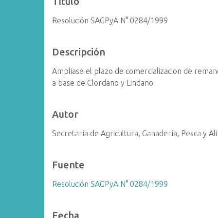
Título
i
Resolución SAGPyA N° 0284/1999
n
c
i
Descripción
p
a
Ampliase el plazo de comercializacion de reman
l
a base de Clordano y Lindano
Autor
Secretaría de Agricultura, Ganadería, Pesca y A
Fuente
Resolución SAGPyA N° 0284/1999
Fecha