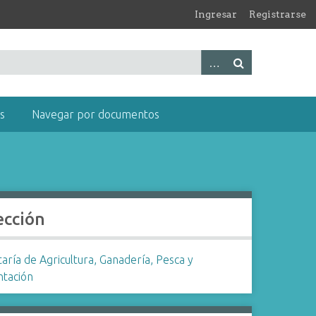
Ingresar
Registrarse
s
Navegar por documentos
ección
aría de Agricultura, Ganadería, Pesca y
ntación