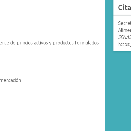
Cit
Secret
Alime
SENASA
ente de princios activos y productos formulados
https:
limentación