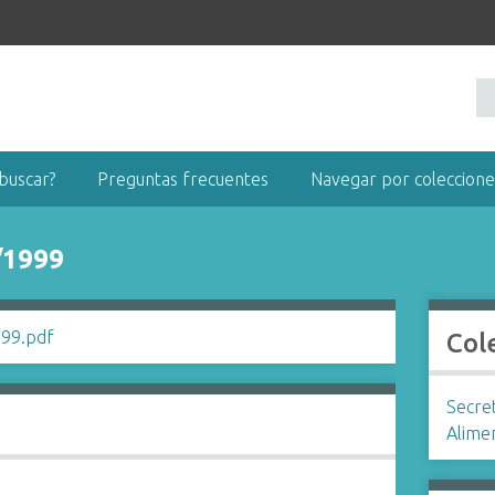
buscar?
Preguntas frecuentes
Navegar por coleccione
/1999
Col
Secret
Alime