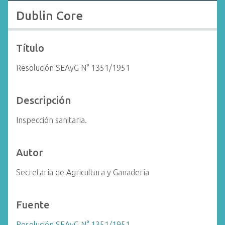
i
Dublin Core
n
c
i
Título
p
Resolución SEAyG N° 1351/1951
a
l
Descripción
Inspección sanitaria.
Autor
Secretaría de Agricultura y Ganadería
Fuente
Resolución SEAyG N° 1351/1951