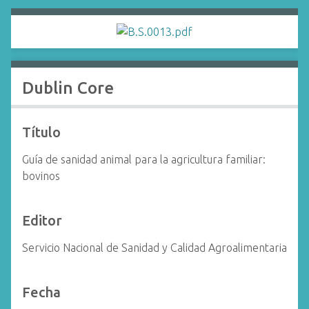
i
n
c
i
p
Dublin Core
a
l
Título
Guía de sanidad animal para la agricultura familiar:
bovinos
Editor
Servicio Nacional de Sanidad y Calidad Agroalimentaria
Fecha