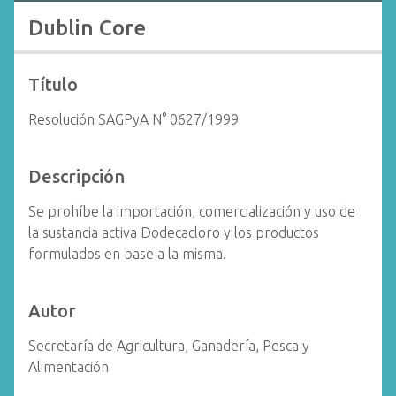
i
Dublin Core
n
c
i
Título
p
Resolución SAGPyA N° 0627/1999
a
l
Descripción
Se prohíbe la importación, comercialización y uso de
la sustancia activa Dodecacloro y los productos
formulados en base a la misma.
Autor
Secretaría de Agricultura, Ganadería, Pesca y
Alimentación