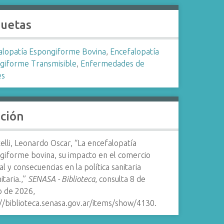
quetas
alopatía Espongiforme Bovina
,
Encefalopatía
giforme Transmisible
,
Enfermedades de
es
ación
elli, Leonardo Oscar, “La encefalopatía
giforme bovina, su impacto en el comercio
l y consecuencias en la política sanitaria
taria.,”
SENASA - Biblioteca
, consulta 8 de
o de 2026,
//biblioteca.senasa.gov.ar/items/show/4130
.