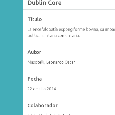
Dublin Core
i
n
c
Título
i
La encefalopatía espongiforme bovina, su impac
p
política sanitaria comunitaria.
a
l
Autor
Mascitelli, Leonardo Oscar
Fecha
22 de julio 2014
Colaborador