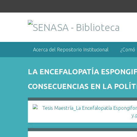
S
a
l
t
a
r
a
Acerca del Repositorio Institucional
¿Comó 
l
c
o
LA ENCEFALOPATÍA ESPONGIF
n
t
CONSECUENCIAS EN LA POLÍT
e
n
i
d
o
p
r