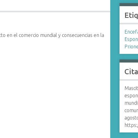
Eti
Encef
to en el comercio mundial y consecuencias en la
Espon
Prion
Cit
Mascit
espon
mundia
comuni
agost
https: