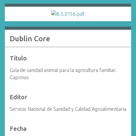
i
n
c
i
p
Dublin Core
a
l
Título
Guía de sanidad animal para la agricultura familiar.
Caprinos
Editor
Servicio Nacional de Sanidad y Calidad Agroalimentaria
Fecha