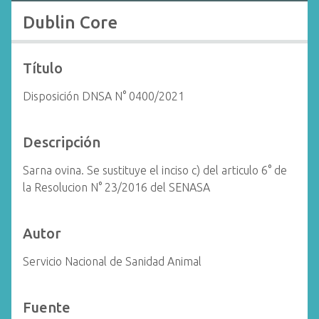
i
Dublin Core
n
c
i
Título
p
Disposición DNSA N° 0400/2021
a
l
Descripción
Sarna ovina. Se sustituye el inciso c) del articulo 6° de
la Resolucion N° 23/2016 del SENASA
Autor
Servicio Nacional de Sanidad Animal
Fuente