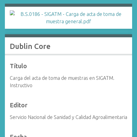
i
n
c
i
p
a
Dublin Core
l
Título
Carga del acta de toma de muestras en SIGATM.
Instructivo
Editor
Servicio Nacional de Sanidad y Calidad Agroalimentaria
Fecha