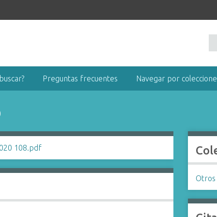
buscar?
Preguntas frecuentes
Navegar por coleccione
0
Col
Otros