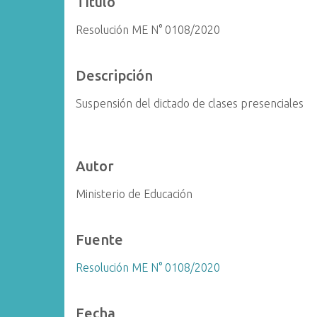
Título
i
Resolución ME N° 0108/2020
n
c
i
Descripción
p
a
Suspensión del dictado de clases presenciales
l
Autor
Ministerio de Educación
Fuente
Resolución ME N° 0108/2020
Fecha