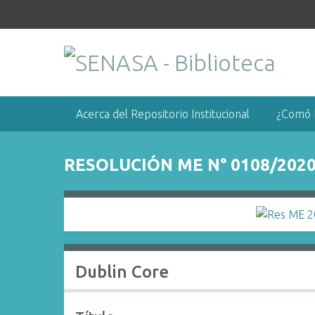
S
a
l
t
a
r
a
Acerca del Repositorio Institucional
¿Comó 
l
c
o
RESOLUCIÓN ME N° 0108/202
n
t
e
n
i
d
Dublin Core
o
p
r