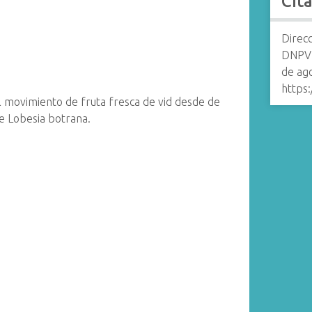
Cit
Direcc
DNPV 
de ag
https:
l movimiento de fruta fresca de vid desde de
de Lobesia botrana.