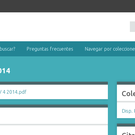
buscar?
Preguntas frecuentes
Navegar por coleccione
014
Col
Disp. 