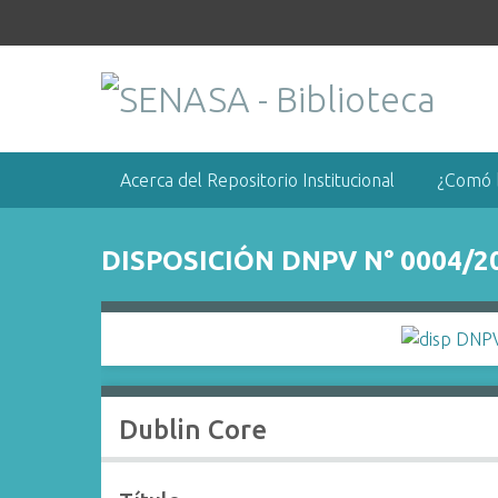
S
a
l
t
a
r
a
Acerca del Repositorio Institucional
¿Comó 
l
c
o
DISPOSICIÓN DNPV N° 0004/2
n
t
e
n
i
d
Dublin Core
o
p
r