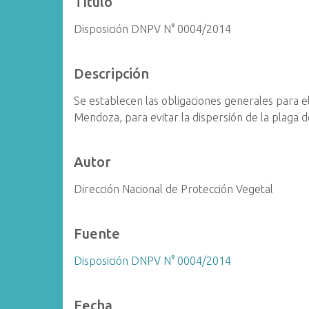
Título
i
Disposición DNPV N° 0004/2014
n
c
i
Descripción
p
a
Se establecen las obligaciones generales para e
l
Mendoza, para evitar la dispersión de la plaga 
Autor
Dirección Nacional de Protección Vegetal
Fuente
Disposición DNPV N° 0004/2014
Fecha