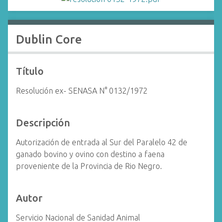
i
n
c
Dublin Core
i
p
a
Título
l
Resolución ex- SENASA N° 0132/1972
Descripción
Autorización de entrada al Sur del Paralelo 42 de
ganado bovino y ovino con destino a faena
proveniente de la Provincia de Rio Negro.
Autor
Servicio Nacional de Sanidad Animal