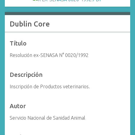
i
n
c
Dublin Core
i
p
a
Título
l
Resolución ex-SENASA N° 0020/1992
Descripción
Inscripción de Productos veterinarios.
Autor
Servicio Nacional de Sanidad Animal