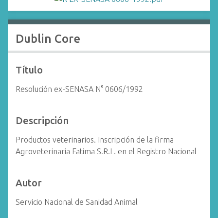
i
n
c
Dublin Core
i
p
a
Título
l
Resolución ex-SENASA N° 0606/1992
Descripción
Productos veterinarios. Inscripción de la firma
Agroveterinaria Fatima S.R.L. en el Registro Nacional
Autor
Servicio Nacional de Sanidad Animal