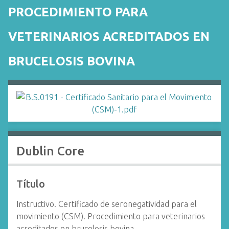
i
PROCEDIMIENTO PARA
n
c
VETERINARIOS ACREDITADOS EN
i
p
BRUCELOSIS BOVINA
a
l
Dublin Core
Título
Instructivo. Certificado de seronegatividad para el
movimiento (CSM). Procedimiento para veterinarios
acreditados en brucelosis bovina