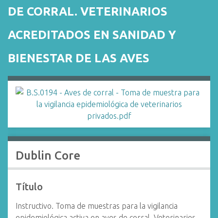
i
DE CORRAL. VETERINARIOS
n
c
ACREDITADOS EN SANIDAD Y
i
p
BIENESTAR DE LAS AVES
a
l
Dublin Core
Título
Instructivo. Toma de muestras para la vigilancia
epidemiológica activa en aves de corral. Veterinarios