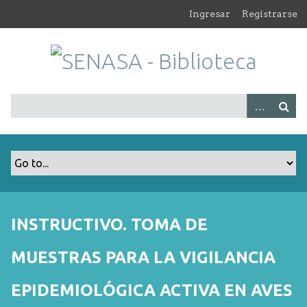
S
Ingresar
Registrarse
a
l
t
a
r
a
l
c
o
n
t
e
n
INSTRUCTIVO. TOMA DE
i
d
MUESTRAS PARA LA VIGILANCIA
o
p
EPIDEMIOLÓGICA ACTIVA EN AVES
r