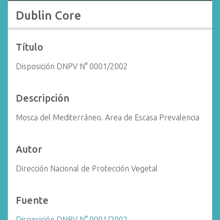
i
Dublin Core
n
c
i
Título
p
Disposición DNPV N° 0001/2002
a
l
Descripción
Mosca del Mediterráneo. Area de Escasa Prevalencia
Autor
Dirección Nacional de Protección Vegetal
Fuente
Disposición DNPV N° 0001/2002