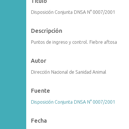
Título
i
Disposición Conjunta DNSA N° 0007/2001
n
c
i
Descripción
p
a
Puntos de ingreso y control. Fiebre aftosa
l
Autor
Dirección Nacional de Sanidad Animal
Fuente
Disposición Conjunta DNSA N° 0007/2001
Fecha