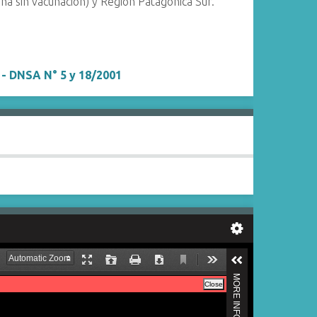
na sin vacunación) y Region Patagónica Sur.
 - DNSA N° 5 y 18/2001