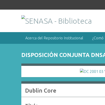
S
a
l
t
a
r
a
Acerca del Repositorio Institucional
¿Comó 
l
c
o
DISPOSICIÓN CONJUNTA DNSA
n
t
e
n
i
d
Dublin Core
o
p
r