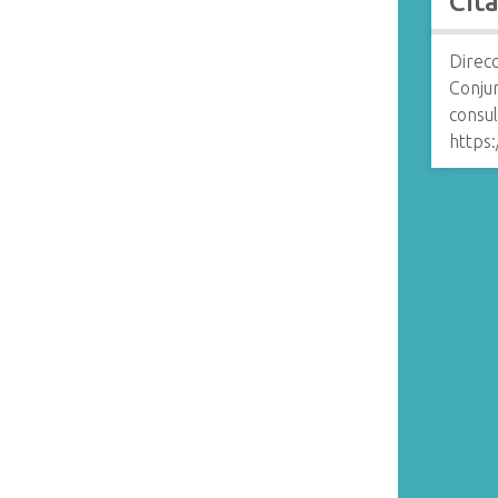
Cit
Direcc
Conju
consul
https: