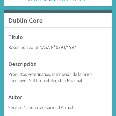
i
n
c
Dublin Core
i
p
a
Título
l
Resolución ex-SENASA N° 0593/1992
Descripción
Productos veterinarios. Inscripción de la firma
Inmunovet S.R.L. en el Registro Nacional
Autor
Servicio Nacional de Sanidad Animal