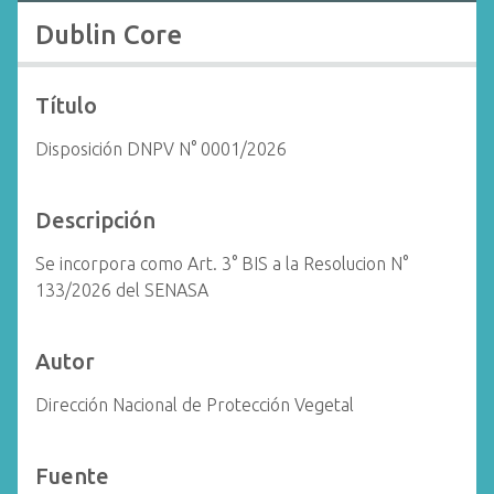
i
Dublin Core
n
c
i
Título
p
Disposición DNPV N° 0001/2026
a
l
Descripción
Se incorpora como Art. 3° BIS a la Resolucion N°
133/2026 del SENASA
Autor
Dirección Nacional de Protección Vegetal
Fuente