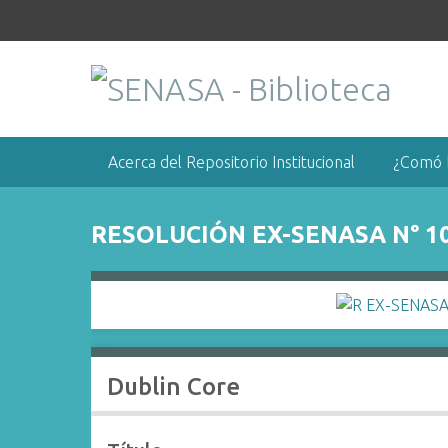
S
a
l
t
a
r
a
Acerca del Repositorio Institucional
¿Comó 
l
c
o
RESOLUCIÓN EX-SENASA N° 1
n
t
e
n
i
d
Dublin Core
o
p
r