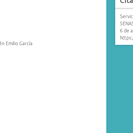
Cit
Servic
SENAS
6 de 
https:
n Emilio García