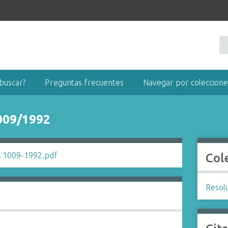
buscar?
Preguntas frecuentes
Navegar por coleccione
009/1992
Col
Resol