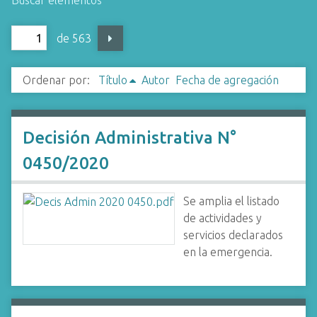
Buscar elementos
i
n
de 563
c
i
Ordenar por:
Título
Autor
Fecha de agregación
p
a
l
Decisión Administrativa N°
0450/2020
Se amplia el listado
de actividades y
servicios declarados
en la emergencia.