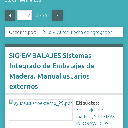
Buscar elementos
i
n
de 563
c
i
Ordenar por:
Título
Autor
Fecha de agregación
p
a
l
SIG-EMBALAJES Sistemas
Integrado de Embalajes de
Madera. Manual usuarios
externos
Etiquetas:
Embalajes de
madera
,
SISTEMAS
INFORMATICOS