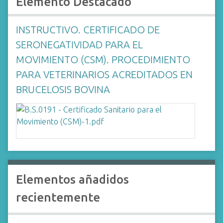
Elemento Destacado
i
n
INSTRUCTIVO. CERTIFICADO DE
c
SERONEGATIVIDAD PARA EL
i
p
MOVIMIENTO (CSM). PROCEDIMIENTO
a
PARA VETERINARIOS ACREDITADOS EN
l
BRUCELOSIS BOVINA
Elementos añadidos
recientemente