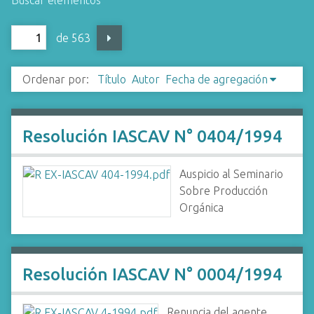
Buscar elementos
i
n
de 563
c
i
Ordenar por:
Título
Autor
Fecha de agregación
p
a
l
Resolución IASCAV N° 0404/1994
Auspicio al Seminario
Sobre Producción
Orgánica
Resolución IASCAV N° 0004/1994
Renuncia del agente