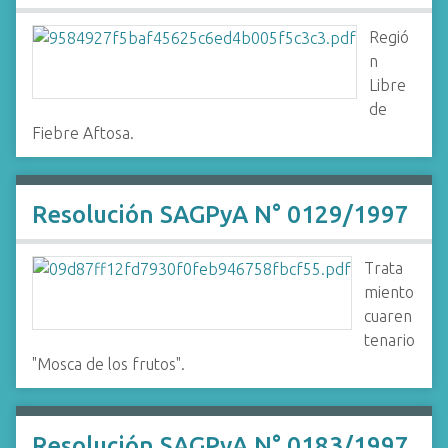
Regió
n
Libre
de
Fiebre Aftosa.
Resolución SAGPyA N° 0129/1997
Trata
miento
cuaren
tenario
"Mosca de los frutos".
Resolución SAGPyA N° 0183/1997