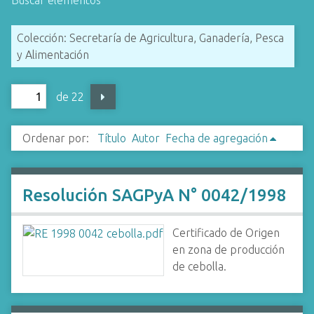
Buscar elementos
i
n
Colección: Secretaría de Agricultura, Ganadería, Pesca
c
y Alimentación
i
p
de 22
a
l
Ordenar por:
Título
Autor
Fecha de agregación
Resolución SAGPyA N° 0042/1998
Certificado de Origen
en zona de producción
de cebolla.