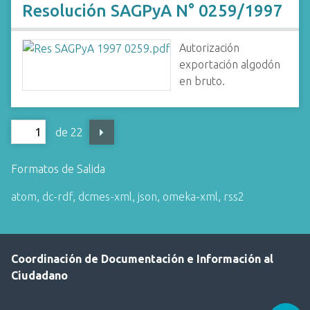
Resolución SAGPyA N° 0259/1997
Autorización
exportación algodón
en bruto.
de 22
Formatos de Salida
atom
,
dc-rdf
,
dcmes-xml
,
json
,
omeka-xml
,
rss2
Coordinación de Documentación e Información al
Ciudadano