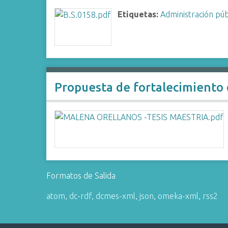
i
Etiquetas:
Administración púb
n
c
i
p
a
l
Propuesta de fortalecimiento 
Formatos de Salida
atom
,
dc-rdf
,
dcmes-xml
,
json
,
omeka-xml
,
rss2