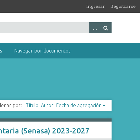
Ingresar
Registrarse
s
Navegar por documentos
enar por:
Título
Autor
Fecha de agregación
entaria (Senasa) 2023-2027