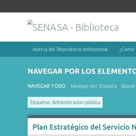
S
a
l
t
a
r
a
Acerca del Repositorio Institucional
¿Comó 
l
c
o
NAVEGAR POR LOS ELEMENTOS
n
t
NAVEGAR TODO
Navegar por Etiqueta
Busca
e
n
Etiquetas: Administración pública
i
d
o
Plan Estratégico del Servicio
p
r