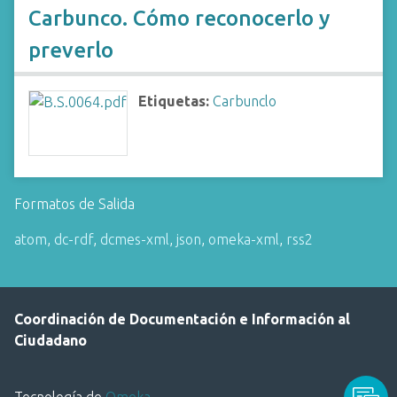
Carbunco. Cómo reconocerlo y
preverlo
Etiquetas:
Carbunclo
Formatos de Salida
atom
,
dc-rdf
,
dcmes-xml
,
json
,
omeka-xml
,
rss2
Coordinación de Documentación e Información al
Ciudadano