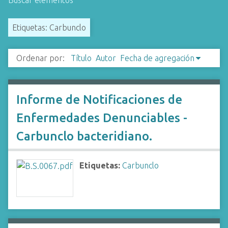
Buscar elementos
i
n
Etiquetas: Carbunclo
c
i
Ordenar por:
Título
Autor
Fecha de agregación
p
a
l
Informe de Notificaciones de
Enfermedades Denunciables -
Carbunclo bacteridiano.
Etiquetas:
Carbunclo