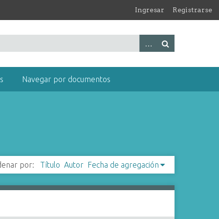
Ingresar
Registrarse
s
Navegar por documentos
enar por:
Título
Autor
Fecha de agregación