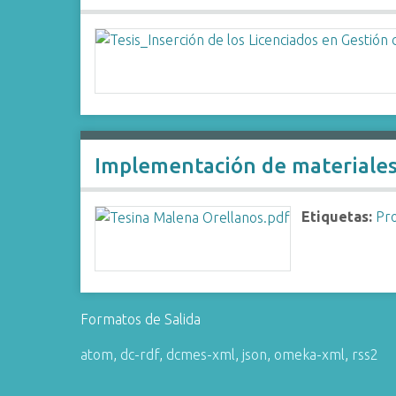
Implementación de materiales 
Etiquetas:
Pr
Formatos de Salida
atom
,
dc-rdf
,
dcmes-xml
,
json
,
omeka-xml
,
rss2