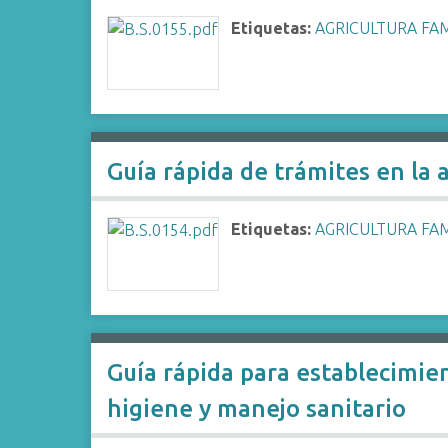
i
Etiquetas:
AGRICULTURA FAM
n
c
i
p
a
l
Guía rápida de trámites en la a
Etiquetas:
AGRICULTURA FAM
Guía rápida para establecimien
higiene y manejo sanitario