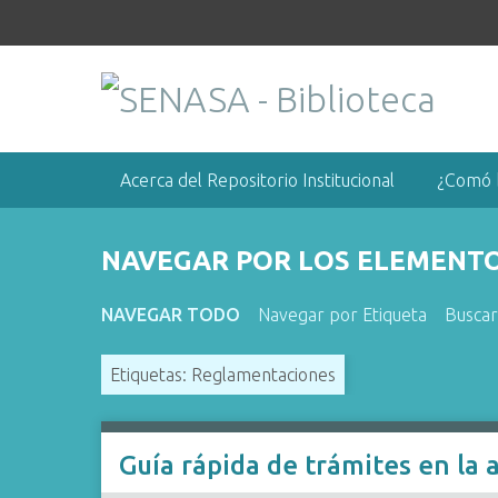
S
a
l
t
a
r
a
Acerca del Repositorio Institucional
¿Comó 
l
c
o
NAVEGAR POR LOS ELEMENTOS
n
t
NAVEGAR TODO
Navegar por Etiqueta
Busca
e
n
Etiquetas: Reglamentaciones
i
d
o
Guía rápida de trámites en la a
p
r