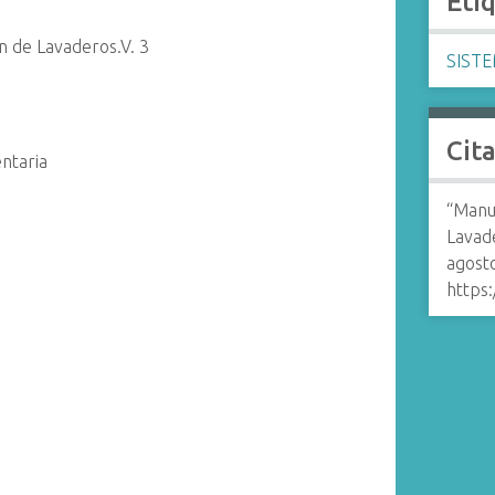
Eti
n de Lavaderos.V. 3
SIST
Cit
entaria
“Manua
Lavade
agost
https: