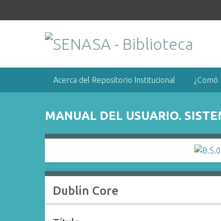
S
a
l
t
a
r
a
Acerca del Repositorio Institucional
¿Comó 
l
c
o
MANUAL DEL USUARIO. SISTE
n
t
e
n
i
d
Dublin Core
o
p
r