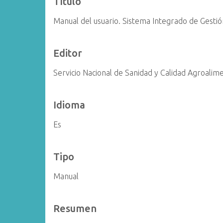
Título
i
Manual del usuario. Sistema Integrado de Gestió
n
c
i
Editor
p
a
Servicio Nacional de Sanidad y Calidad Agroalim
l
Idioma
Es
Tipo
Manual
Resumen