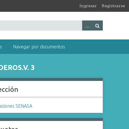
Ingresar
Registrarse
s
Navegar por documentos
EROS.V. 3
ección
caciones SENASA