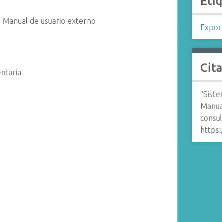
Eti
a. Manual de usuario externo
Expor
Cit
entaria
“Siste
Manua
consul
https: