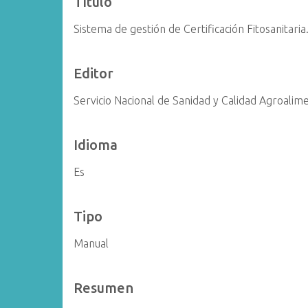
Título
i
Sistema de gestión de Certificación Fitosanitari
n
c
i
Editor
p
a
Servicio Nacional de Sanidad y Calidad Agroalim
l
Idioma
Es
Tipo
Manual
Resumen