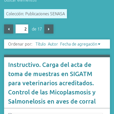
Buscar elementos
i
n
Colección: Publicaciones SENASA
c
i
de 17
p
a
l
Ordenar por:
Título
Autor
Fecha de agregación
Instructivo. Carga del acta de
toma de muestras en SIGATM
para veterinarios acreditados.
Control de las Micoplasmosis y
Salmonelosis en aves de corral